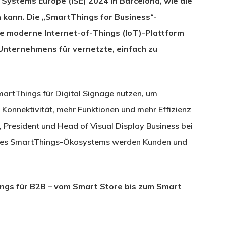
 Systems Europe (ISE) 2024 in Barcelona, wie die
kann. Die „SmartThings for Business“-
ie moderne Internet-of-Things (IoT)-Plattform
nternehmens für vernetzte, einfach zu
martThings für Digital Signage nutzen, um
Konnektivität, mehr Funktionen und mehr Effizienz
 President und Head of Visual Display Business bei
g des SmartThings-Ökosystems werden Kunden und
ings für B2B – vom Smart Store bis zum Smart