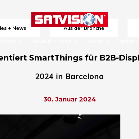
lles + News
Aus der Branche
rkshops
Aktuelles + News
Service
Heftarch
ntiert SmartThings für B2B-Disp
2024 in Barcelona
30. Januar 2024