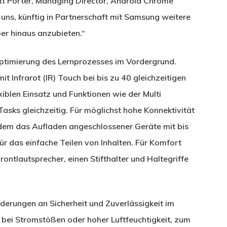
tt Porter, Managing Director, Android Chrome
 uns, künftig in Partnerschaft mit Samsung weitere
er hinaus anzubieten.“
ptimierung des Lernprozesses im Vordergrund.
t Infrarot (IR) Touch bei bis zu 40 gleichzeitigen
iblen Einsatz und Funktionen wie der Multi
ks gleichzeitig. Für möglichst hohe Konnektivität
dem das Aufladen angeschlossener Geräte mit bis
 das einfache Teilen von Inhalten. Für Komfort
ontlautsprecher, einen Stifthalter und Haltegriffe
derungen an Sicherheit und Zuverlässigkeit im
z bei Stromstößen oder hoher Luftfeuchtigkeit, zum