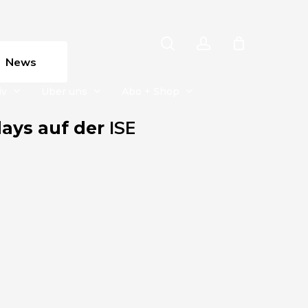
search
account
News
iv
Über uns
Abo + Shop
ISE
lays auf der