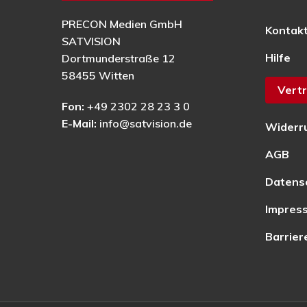
PRECON Medien GmbH
Kontak
SATVISION
Hilfe
Dortmunderstraße 12
58455 Witten
Vertr
Fon:
+49 2302 28 23 3 0
E-Mail:
info@satvision.de
Widerr
AGB
Datens
Impres
Barrier