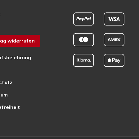
t
ag widerrufen
ufsbelehrung
chutz
sum
efreiheit