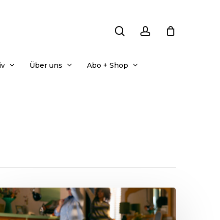
search
account
iv
Über uns
Abo + Shop