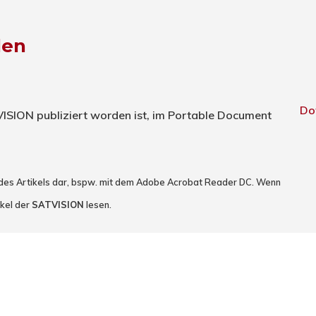
den
Do
TVISION publiziert worden ist, im Portable Document
 des Artikels dar, bspw. mit dem Adobe Acrobat Reader DC. Wenn
ikel der
SATVISION
lesen.