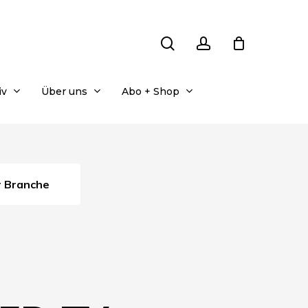
search
account
iv
Über uns
Abo + Shop
er Branche