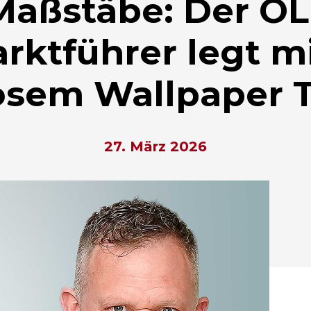
Maßstäbe: Der OL
rktführer legt mi
osem Wallpaper 
27. März 2026
hließen.