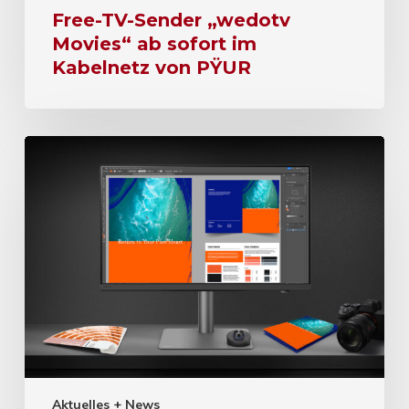
Free-TV-Sender „wedotv
Movies“ ab sofort im
Kabelnetz von PŸUR
Aktuelles + News