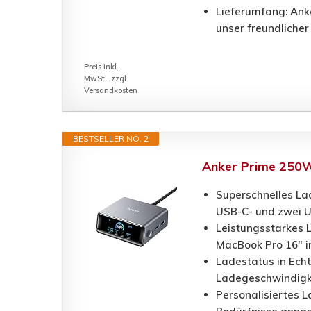
Lieferumfang: Ank
unser freundlicher
Preis inkl.
MwSt., zzgl.
Versandkosten
BESTSELLER NO. 2
Anker Prime 250W 
Superschnelles Lad
USB-C- und zwei U
Leistungsstarkes L
MacBook Pro 16" i
Ladestatus in Ech
Ladegeschwindigke
Personalisiertes 