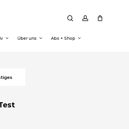
search
account
iv
Über uns
Abo + Shop
stiges
Test