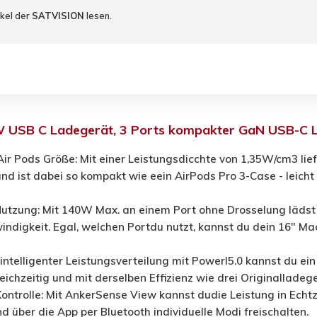
ikel der
SATVISION
lesen.
 USB C Ladegerät, 3 Ports kompakter GaN USB-C 
ir Pods Größe: Mit einer Leistungsdicchte von 1,35W/cm3 lie
d ist dabei so kompakt wie eein AirPods Pro 3-Case - leicht
utzung: Mit 140W Max. an einem Port ohne Drosselung lädst
ndigkeit. Egal, welchen Portdu nutzt, kannst du dein 16" Ma
k intelligenter Leistungsverteilung mit PowerI5.0 kannst du e
leichzeitig und mit derselben Effizienz wie drei Originallad
Kontrolle: Mit AnkerSense View kannst dudie Leistung in Ech
d über die App per Bluetooth individuelle Modi freischalten.