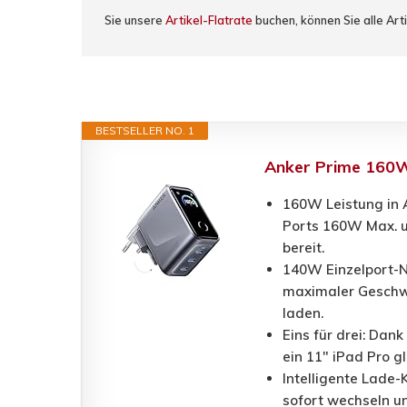
Sie unsere
Artikel-Flatrate
buchen, können Sie alle Art
BESTSELLER NO. 1
Anker Prime 160W
160W Leistung in A
Ports 160W Max. un
bereit.
140W Einzelport-N
maximaler Geschwi
laden.
Eins für drei: Dan
ein 11" iPad Pro g
Intelligente Lade-
sofort wechseln un