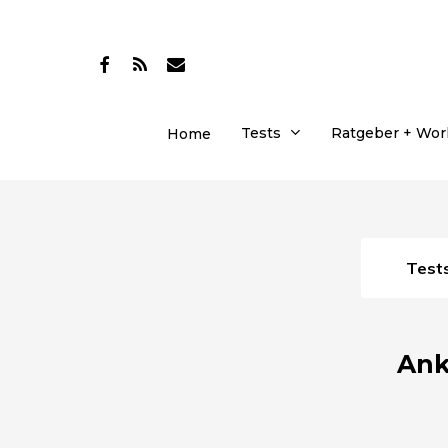
Skip
to
facebook
RSS
email
main
content
Tests
Ratgeber + Wo
Home
Test
Ank