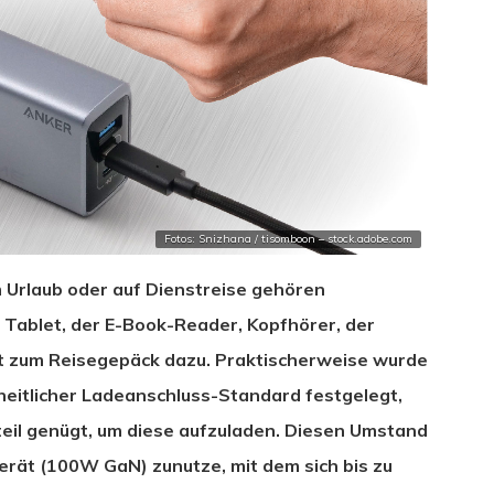
Fotos: Snizhana / tisomboon – stock.adobe.com
 Urlaub oder auf Dienstreise gehören
 Tablet, der E-Book-Reader, Kopfhörer, der
it zum Reisegepäck dazu. Praktischerweise wurde
nheitlicher Ladeanschluss-Standard festgelegt,
il genügt, um diese aufzuladen. Diesen Umstand
rät (100W GaN) zunutze, mit dem sich bis zu