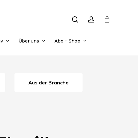
search
account
iv
Über uns
Abo + Shop
Aus der Branche