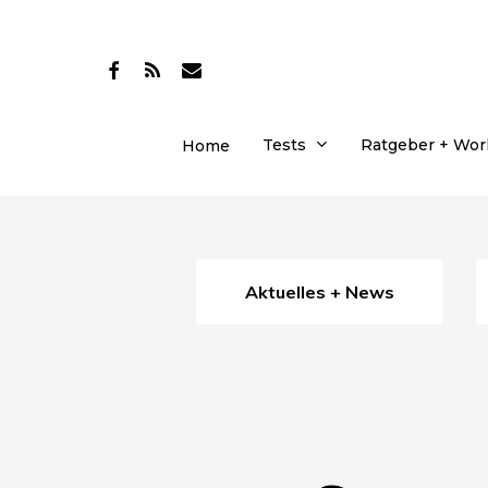
Skip
to
facebook
RSS
email
main
content
Tests
Ratgeber + Wo
Home
Aktuelles + News