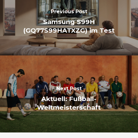
Previous Post
Samsung S99H
(GQ77S99HATXZG) im Test
Next Post
Aktuell: Fußball-
Weltmeisterschaft