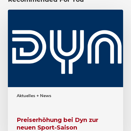
Aktuelles + News
Preiserhöhung bei Dyn zur
neuen Sport-Saison