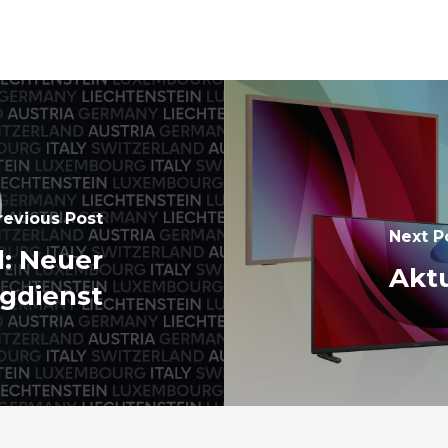
revious Post
Next P
l: Neuer
Aktu
gdienst