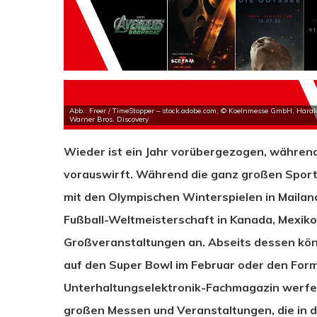
Abb.: Freer / TimeStopper – stock.adobe.com; © Koelnmesse GmbH, Harald
Warner Bros. Discovery
Wieder ist ein Jahr vorübergezogen, während
vorauswirft. Während die ganz großen Sport
mit den Olympischen Winterspielen in Mailand
Fußball-Weltmeisterschaft in Kanada, Mexiko
Großveranstaltungen an. Abseits dessen kön
auf den Super Bowl im Februar oder den Form
Unterhaltungselektronik-Fachmagazin werfen 
großen Messen und Veranstaltungen, die in d