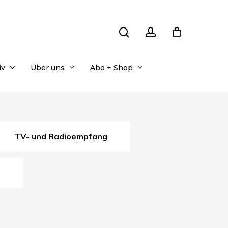
search
account
iv
Über uns
Abo + Shop
TV- und Radioempfang
a