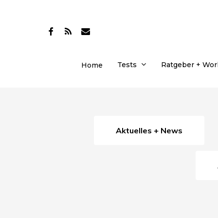
Skip
to
facebook
RSS
email
main
content
Tests
Ratgeber + Wo
Home
Aktuelles + News