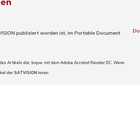
den
Do
TVISION publiziert worden ist, im Portable Document
 des Artikels dar, bspw. mit dem Adobe Acrobat Reader DC. Wenn
ikel der
SATVISION
lesen.