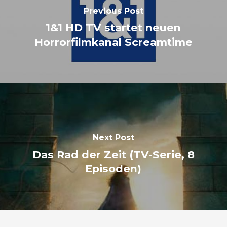
Previous Post
1&1 HD TV startet neuen
Horrorfilmkanal Screamtime
Next Post
Das Rad der Zeit (TV-Serie, 8
Episoden)