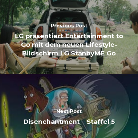
Previous Post
LG präsentiert Entertainment to
Go mit dem neuen Lifestyle-
Bildschirm LG StanbyME Go
Next Post
Disenchantment – Staffel 5