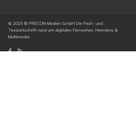
© 2025 © PRECON Medien GmbH Die Fach- und
Testzeitschrift rund um digitales Fernsehen, Heimkino &
Multimedia.
facebook
RSS