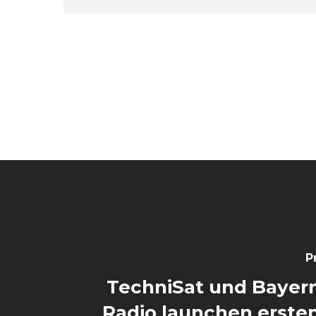
P
TechniSat und Bayern
Radio launchen erste