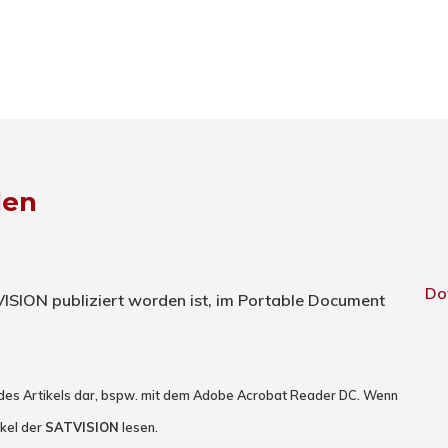
den
Do
TVISION publiziert worden ist, im Portable Document
 des Artikels dar, bspw. mit dem Adobe Acrobat Reader DC. Wenn
ikel der
SATVISION
lesen.