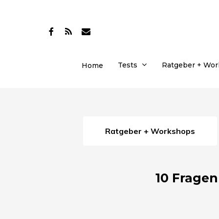
Skip
to
facebook
RSS
email
main
content
Tests
Ratgeber + Wo
Home
Ratgeber + Workshops
10 Frage