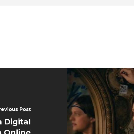
revious Post
 Digital
n Online