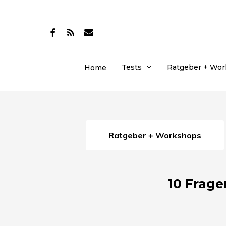
Skip
to
facebook
RSS
email
main
content
Tests
Ratgeber + Wo
Home
Ratgeber + Workshops
10 Frag