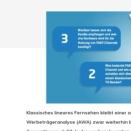
Klassisches lineares Fernsehen bleibt einer 
Drücken Sie Enter zum Suchen oder ESC zum Sc
Werbeträgeranalyse (AWA) zwar weiterhin bel