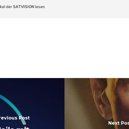
ikel der
SATVISION
lesen.
revious Post
Next Po