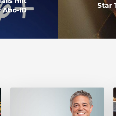
ails mit
Star 
r Abo-ID