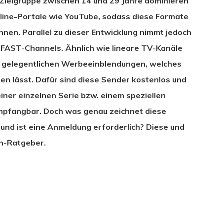
Zielgruppe zwischen 14 und 29 Jahre dominieren
line-Portale wie YouTube, sodass diese Formate
nnen. Parallel zu dieser Entwicklung nimmt jedoch
 FAST-Channels. Ähnlich wie lineare TV-Kanäle
t gelegentlichen Werbeeinblendungen, welches
ten lässt. Dafür sind diese Sender kostenlos und
ner einzelnen Serie bzw. einem speziellen
mpfangbar. Doch was genau zeichnet diese
nd ist eine Anmeldung erforderlich? Diese und
n-Ratgeber.