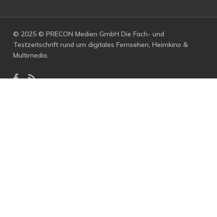
© 2025 © PRECON Medien GmbH Die Fach- und
Testzeitschrift rund um digitales Fernsehen, Heimkino &
Multimedia.
facebook
RSS