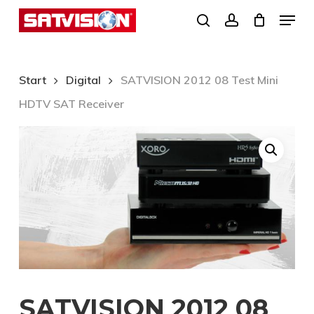
Skip
Menu
search
account
to
Close
main
Menu
content
Start
Digital
SATVISION 2012 08 Test Mini
HDTV SAT Receiver
SATVISION 2012 08