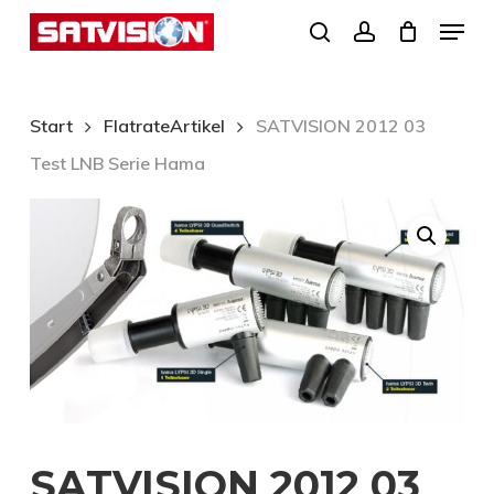
Skip
Menu
search
account
to
Close
main
Menu
content
Start
FlatrateArtikel
SATVISION 2012 03
Test LNB Serie Hama
SATVISION 2012 03