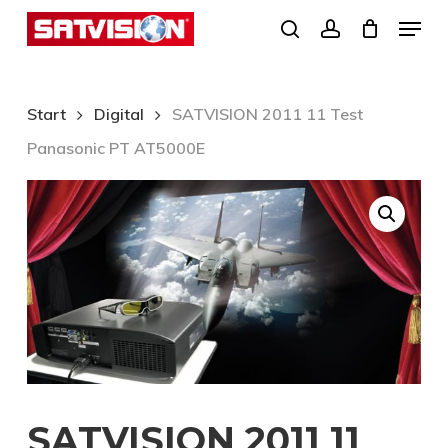
Skip
Menu
search
account
to
Close
main
Menu
content
Start
Digital
SATVISION 2011 11 Test
Panasonic PT AT5000E
SATVISION 2011 11