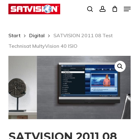
Skip
Menu
search
account
to
Close
main
Menu
content
Start
Digital
SATVISION 2011 08 Test
Technisat MultyVision 40 ISIO
SATVISION 2011 08