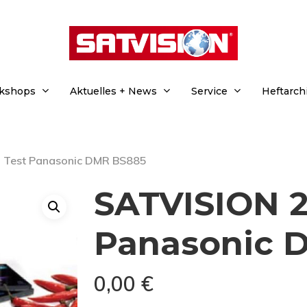
rkshops
Aktuelles + News
Service
Heftarch
 Test Panasonic DMR BS885
SATVISION 2
Panasonic 
0,00
€