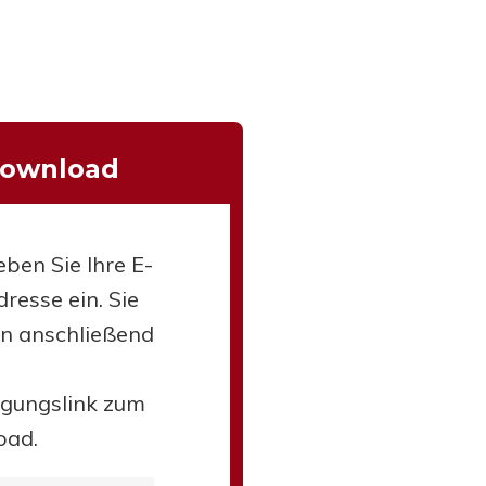
Download
eben Sie Ihre E-
resse ein. Sie
en anschließend
igungslink zum
oad.