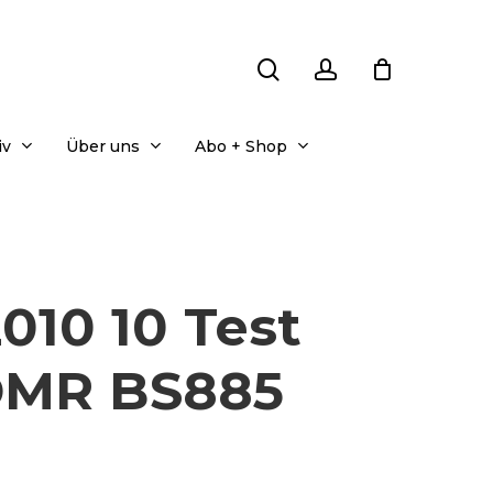
search
account
iv
Über uns
Abo + Shop
010 10 Test
DMR BS885