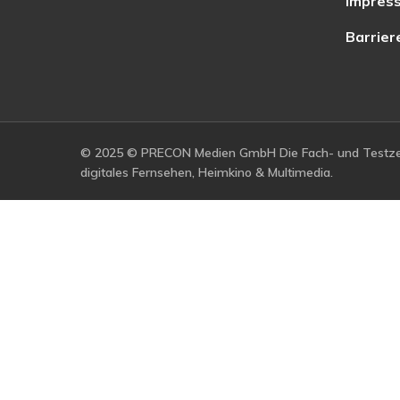
Impres
Barrier
© 2025 © PRECON Medien GmbH Die Fach- und Testzei
digitales Fernsehen, Heimkino & Multimedia.