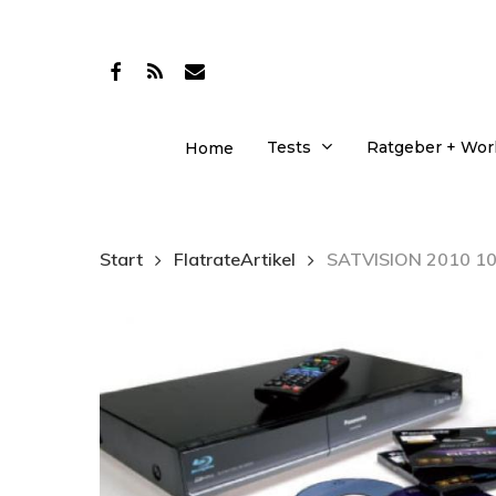
Skip
to
facebook
RSS
email
main
content
Tests
Ratgeber + Wo
Home
Start
FlatrateArtikel
SATVISION 2010 10