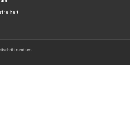
sum
efreiheit
tschrift rund um