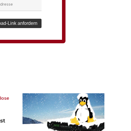
ad-Link anfordern
st