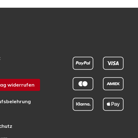
t
ag widerrufen
ufsbelehrung
chutz