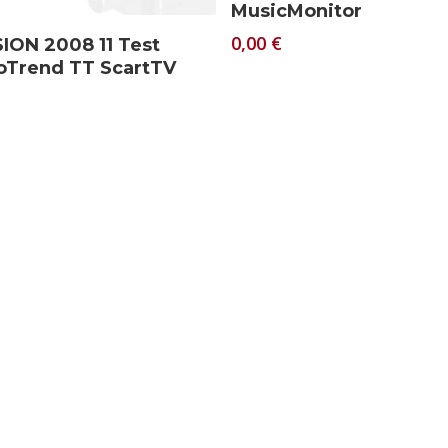
MusicMonitor
Download
0,00
€
ION 2008 11 Test
oTrend TT ScartTV