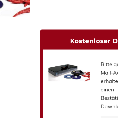
hließen.
Kostenloser 
Bitte g
Mail-Ad
erhalt
einen
Bestät
Downl