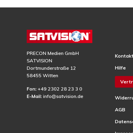
PRECON Medien GmbH
Kontak
SATVISION
Hilfe
Dortmunderstraße 12
58455 Witten
Vertr
Fon:
+49 2302 28 23 3 0
E-Mail:
info@satvision.de
Widerr
AGB
Datens