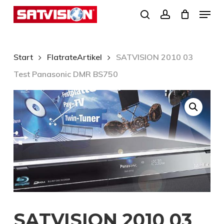
Skip
Menu
search
account
to
Close
main
Menu
content
Start
FlatrateArtikel
SATVISION 2010 03
Test Panasonic DMR BS750
SATVISION 2010 03