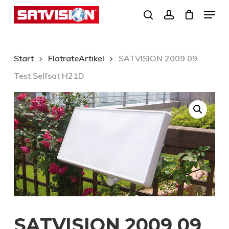
Skip
Menu
search
account
to
Close
main
Menu
content
Start
FlatrateArtikel
SATVISION 2009 09
Test Selfsat H21D
SATVISION 2009 09