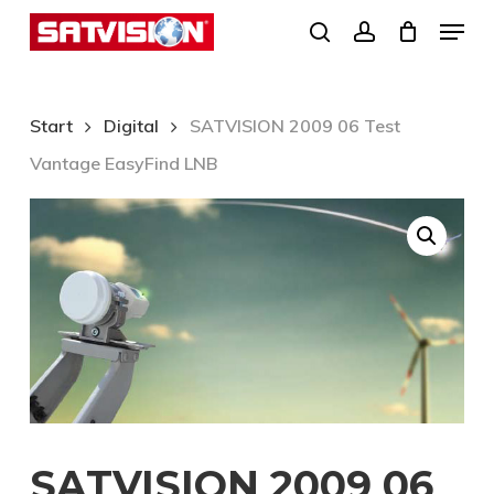
Skip
Menu
search
account
to
Close
main
Menu
content
Start
Digital
SATVISION 2009 06 Test
Vantage EasyFind LNB
SATVISION 2009 06