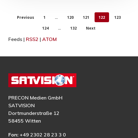
Previous
1
…
120
121
122
123
124
…
132
Next
Feeds |
RSS2
|
ATOM
PRECON Medien GmbH
SATVISION
Dortmunderstraße 12
58455 Witten
Fon:
+49 2302 28 23 3 0