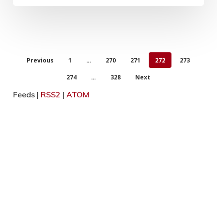
Previous
1
…
270
271
272
273
274
…
328
Next
Feeds |
RSS2
|
ATOM