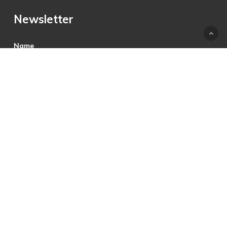
Newsletter
Name
E-Mail
Hiermit akzeptiere ich die Datenschutzbestimmungen.
© 2025 © PRECON Medien GmbH Die Fach- und
Testzeitschrift rund um digitales Fernsehen, Heimkino &