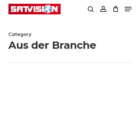
Skip
Menu
search
account
to
Close
main
Menu
Category
content
Aus der Branche