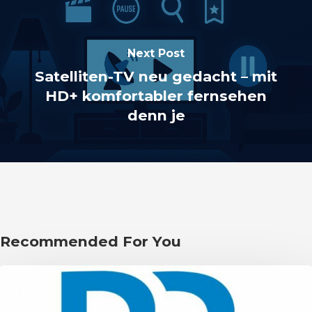
Next Post
Satelliten-TV neu gedacht – mit
HD+ komfortabler fernsehen
denn je
Recommended For You