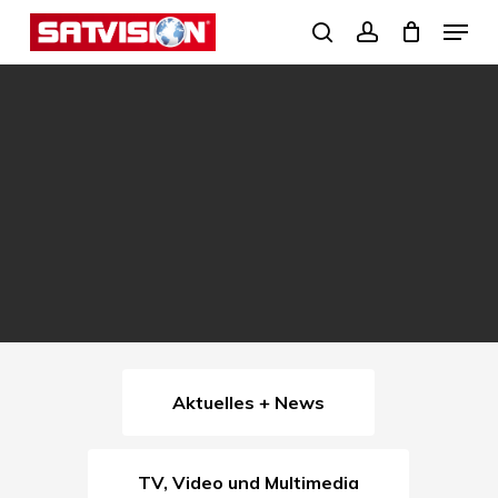
Skip
Menu
search
account
to
Close
main
Menu
content
Aktuelles + News
TV, Video und Multimedia