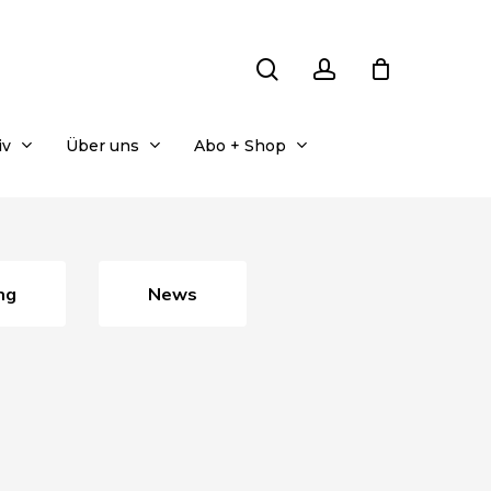
search
account
iv
Über uns
Abo + Shop
ng
News