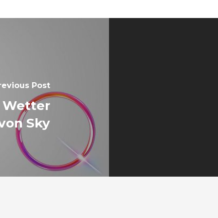
revious Post
z Wetter
von Sky