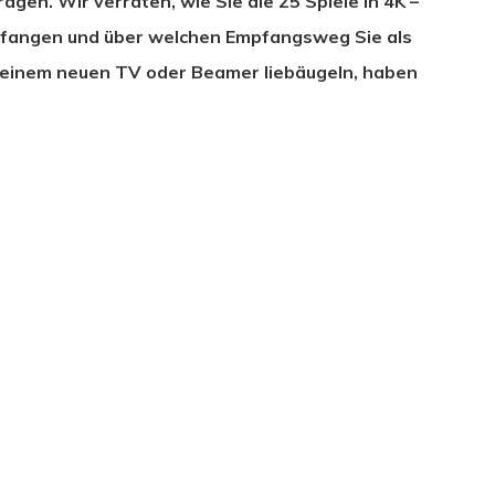
agen. Wir verraten, wie Sie die 25 Spiele in 4K –
mpfangen und über welchen Empfangsweg Sie als
mit einem neuen TV oder Beamer liebäugeln, haben