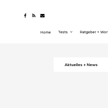
Skip
to
facebook
RSS
email
main
content
Tests
Ratgeber + Wo
Home
Aktuelles + News