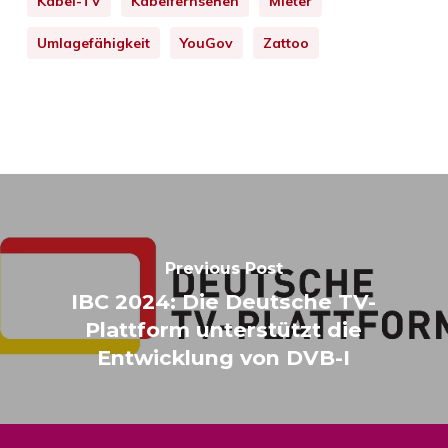
Kabel-TV
Kabelfernsehen
Mieter
Umlagefähigkeit
YouGov
Zattoo
Previous Post
IBC 2024: Die Deutsche TV-
Plattform unterstützt die
Entwicklung von DVB-I