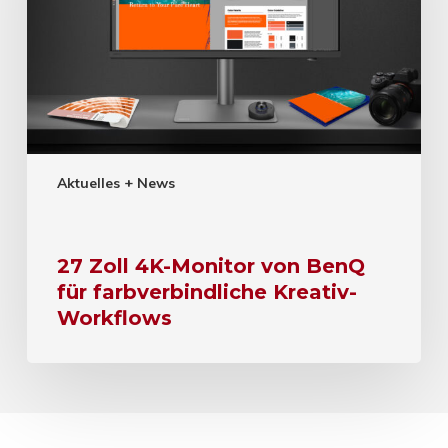
Aktuelles + News
27 Zoll 4K-Monitor von BenQ
für farbverbindliche Kreativ-
Workflows