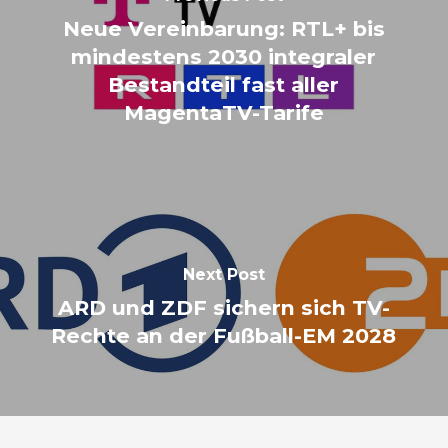
Neue Vereinbarung: RTL+ bis
mindestens 2030 integraler
Bestandteil fast aller
MagentaTV-Tarife
Next Post
ARD und ZDF sichern sich TV-
Rechte an der Fußball-EM 2028