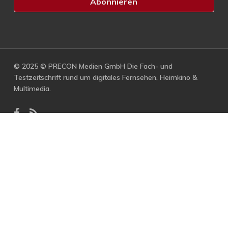
© 2025 © PRECON Medien GmbH Die Fach- und
Testzeitschrift rund um digitales Fernsehen, Heimkino &
Multimedia.
facebook
RSS