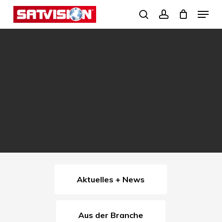
Skip
Menu
search
account
to
Close
main
Menu
content
Aktuelles + News
Aus der Branche