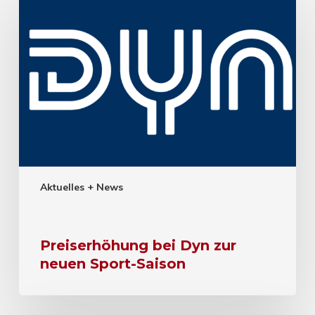
Aktuelles + News
Preiserhöhung bei Dyn zur
neuen Sport-Saison