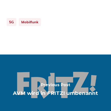
5G
Mobilfunk
Previous Post
AVM wird in FRITZ! umbenannt