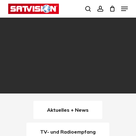
Skip
Menu
search
account
to
Close
main
Menu
content
Aktuelles + News
TV- und Radioempfang