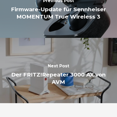
Previous Post
Firmware-Update für Sennheiser
MOMENTUM True Wireless 3
Next Post
Der FRITZ!Repeater 3000 AX von
AVM