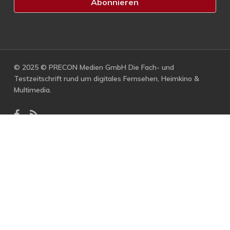
© 2025 © PRECON Medien GmbH Die Fach- und
Testzeitschrift rund um digitales Fernsehen, Heimkino &
Multimedia.
facebook
RSS