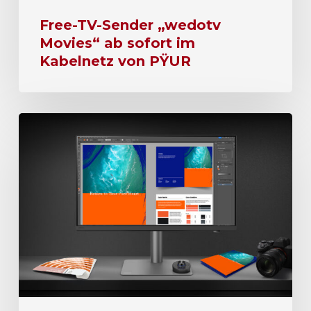
Free-TV-Sender „wedotv
Movies“ ab sofort im
Kabelnetz von PŸUR