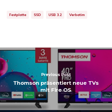
Festplatte
SSD
USB 3.2
Verbatim
Previous Post
Thomson präsentiert neue TVs
mit Fire OS