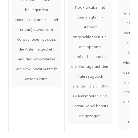
Mon
Koaxialkabel mit
beiliegenden
erleicht
beigelegten F-
Innensechskanschlüssel
insbes
Steckern
(Inbus) etwas vom
wenn di
angeschlossen. Bei
Korpus lösen, sodass
einer 
den optional
die Antenne gedreht
durchg
erhältlichen und für
und der Skew-Winkel
wird. Di
die Montage auf dem
wie gewünscht verstellt
lässt sic
Fahrzeugdach
werden kann.
an Mas
erforderlichen HDM-
oder be
Gelenkmasten sind
auch au
Koaxialkabel bereits
Flä
eingezogen.
monti