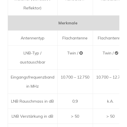
Reflektor)
Merkmale
Antennentyp
Flachantenne
Flachantenne
LNB-Typ /
Twin /
Twin /
austauschbar
Eingangsfrequenzband
10.700 – 12.750
10.700 – 12.750
in MHz
LNB Rauschmass in dB
0,9
k.A.
LNB Verstärkung in dB
> 50
> 50