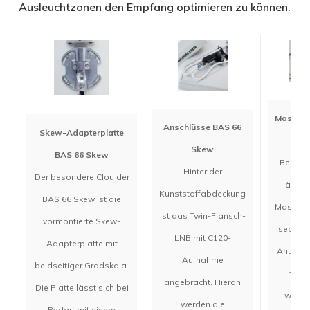
Ausleuchtzonen den Empfang optimieren zu können.
Mastbef
Anschlüsse BAS 66
Skew-Adapterplatte
BAS
Skew
BAS 66 Skew
Bei der
Hinter der
Der besondere Clou der
lässt s
Kunststoffabdeckung
BAS 66 Skew ist die
Mastbef
ist das Twin-Flansch-
vormontierte Skew-
separat
LNB mit C120-
Adapterplatte mit
Antenne
Aufnahme
beidseitiger Gradskala.
monti
angebracht. Hieran
Die Platte lässt sich bei
wodur
werden die
Bedarf mit einem