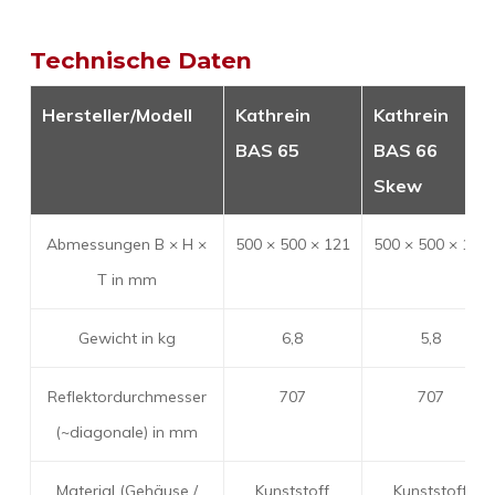
Technische Daten
Hersteller/Modell
Kathrein
Kathrein
BAS 65
BAS 66
Skew
Abmessungen B × H ×
500 × 500 × 121
500 × 500 × 109
T in mm
Gewicht in kg
6,8
5,8
Reflektordurchmesser
707
707
(~diagonale) in mm
Material (Gehäuse /
Kunststoff
Kunststoff