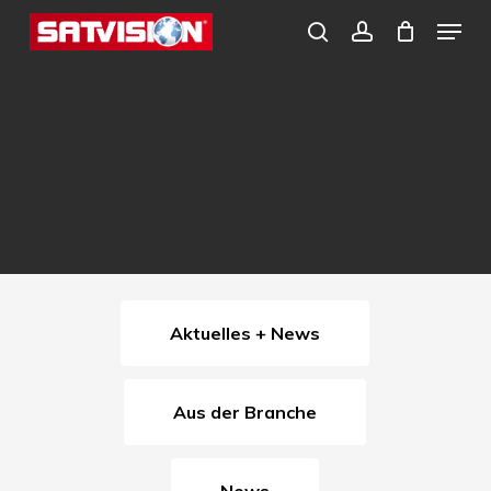
Skip
Menu
search
account
to
Close
main
Menu
content
Aktuelles + News
Aus der Branche
News