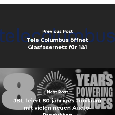
Previous Post
Tele Columbus öffnet
Glasfasernetz für 1&1
Next Post
JBL feiert 80-jähriges Jubiläum
mit vielen neuen Audio-
Produkten