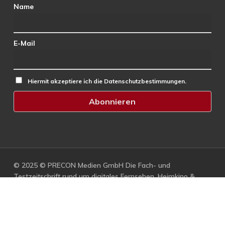
Name
E-Mail
Hiermit akzeptiere ich die Datenschutzbestimmungen.
© 2025 © PRECON Medien GmbH Die Fach- und
Testzeitschrift rund um digitales Fernsehen, Heimkino &
Multimedia.
facebook
RSS