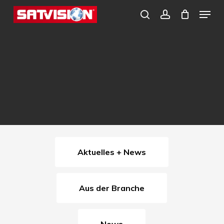
Skip
Menu
search
account
to
Close
main
Menu
content
Aktuelles + News
Aus der Branche
News