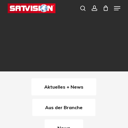
Skip
Menu
search
account
to
Close
main
Menu
content
Aktuelles + News
Aus der Branche
News