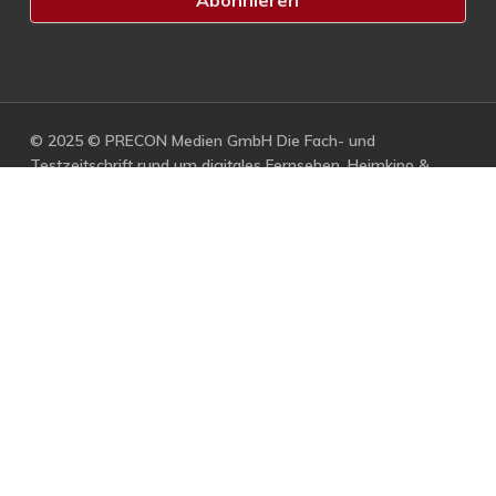
© 2025 © PRECON Medien GmbH Die Fach- und
Testzeitschrift rund um digitales Fernsehen, Heimkino &
Multimedia.
facebook
RSS