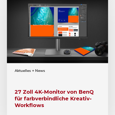
Aktuelles + News
27 Zoll 4K-Monitor von BenQ
für farbverbindliche Kreativ-
Workflows