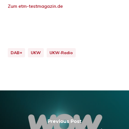
Zum etm-testmagazin.de
DAB+
UKW
UKW-Radio
Previous Post