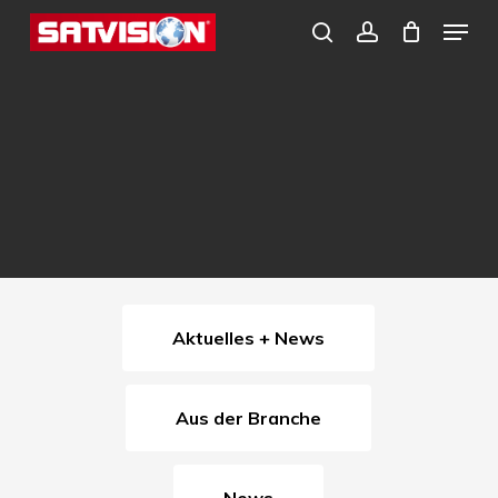
Skip
Menu
search
account
to
Close
main
Menu
content
Aktuelles + News
Aus der Branche
News