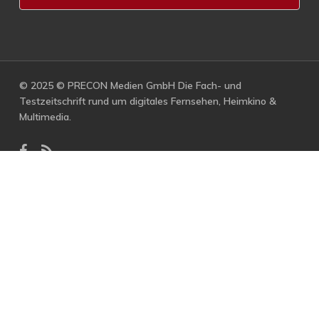
© 2025 © PRECON Medien GmbH Die Fach- und
Testzeitschrift rund um digitales Fernsehen, Heimkino &
Multimedia.
facebook
RSS