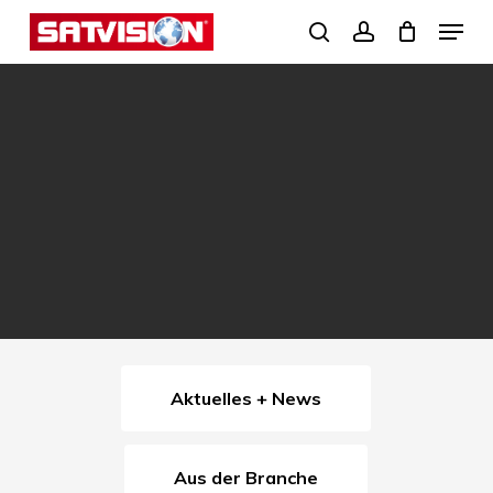
Skip
Menu
search
account
to
Close
main
Menu
content
Aktuelles + News
Aus der Branche