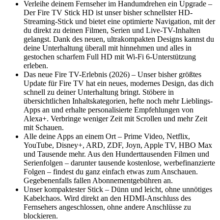
Verleihe deinem Fernseher im Handumdrehen ein Upgrade –
Der Fire TV Stick HD ist unser bisher schnellster HD-
Streaming-Stick und bietet eine optimierte Navigation, mit der
du direkt zu deinen Filmen, Serien und Live-TV-Inhalten
gelangst. Dank des neuen, ultrakompakten Designs kannst du
deine Unterhaltung überall mit hinnehmen und alles in
gestochen scharfem Full HD mit Wi-Fi 6-Unterstützung
erleben.
Das neue Fire TV-Erlebnis (2026) – Unser bisher größtes
Update für Fire TV hat ein neues, modernes Design, das dich
schnell zu deiner Unterhaltung bringt. Stöbere in
übersichtlichen Inhaltskategorien, hefte noch mehr Lieblings-
Apps an und erhalte personalisierte Empfehlungen von
Alexa+. Verbringe weniger Zeit mit Scrollen und mehr Zeit
mit Schauen.
Alle deine Apps an einem Ort – Prime Video, Netflix,
YouTube, Disney+, ARD, ZDF, Joyn, Apple TV, HBO Max
und Tausende mehr. Aus den Hunderttausenden Filmen und
Serienfolgen – darunter tausende kostenlose, werbefinanzierte
Folgen – findest du ganz einfach etwas zum Anschauen.
Gegebenenfalls fallen Abonnementgebühren an.
Unser kompaktester Stick – Dünn und leicht, ohne unnötiges
Kabelchaos. Wird direkt an den HDMI-Anschluss des
Fernsehers angeschlossen, ohne andere Anschlüsse zu
blockieren.