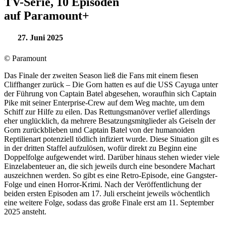
TV-Serie, 10 Episoden
auf Paramount+
27. Juni 2025
© Paramount
Das Finale der zweiten Season ließ die Fans mit einem fiesen
Cliffhanger zurück – Die Gorn hatten es auf die USS Cayuga unter
der Führung von Captain Batel abgesehen, woraufhin sich Captain
Pike mit seiner Enterprise-Crew auf dem Weg machte, um dem
Schiff zur Hilfe zu eilen. Das Rettungsmanöver verlief allerdings
eher unglücklich, da mehrere Besatzungsmitglieder als Geiseln der
Gorn zurückblieben und Captain Batel von der humanoiden
Reptilienart potenziell tödlich infiziert wurde. Diese Situation gilt es
in der dritten Staffel aufzulösen, wofür direkt zu Beginn eine
Doppelfolge aufgewendet wird. Darüber hinaus stehen wieder viele
Einzelabenteuer an, die sich jeweils durch eine besondere Machart
auszeichnen werden. So gibt es eine Retro-Episode, eine Gangster-
Folge und einen Horror-Krimi. Nach der Veröffentlichung der
beiden ersten Episoden am 17. Juli erscheint jeweils wöchentlich
eine weitere Folge, sodass das große Finale erst am 11. September
2025 ansteht.