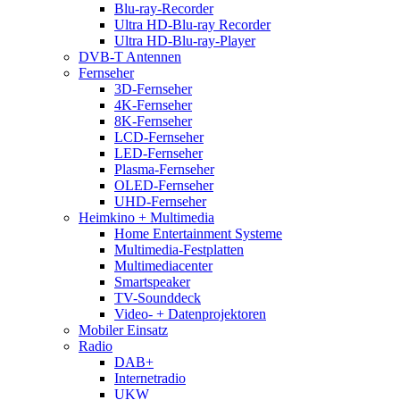
Blu-ray-Recorder
Ultra HD-Blu-ray Recorder
Ultra HD-Blu-ray-Player
DVB-T Antennen
Fernseher
3D-Fernseher
4K-Fernseher
8K-Fernseher
LCD-Fernseher
LED-Fernseher
Plasma-Fernseher
OLED-Fernseher
UHD-Fernseher
Heimkino + Multimedia
Home Entertainment Systeme
Multimedia-Festplatten
Multimediacenter
Smartspeaker
TV-Sounddeck
Video- + Datenprojektoren
Mobiler Einsatz
Radio
DAB+
Internetradio
UKW