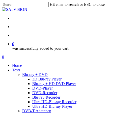
Skip
Hit enter to search or ESC to close
to
Close
main
Search
content
facebook
RSS
email
search
account
0
was successfully added to your cart.
Menu
search
account
0
Menu
Home
Tests
Blu-ray + DVD
3D Blu-ray Player
Blu-ray + HD DVD Player
DVD-Player
DVD-Recorder
Blu-ray-Recorder
Ultra HD-Blu-ray Recorder
Ultra HD-Blu-ray-Player
DVB-T Antennen