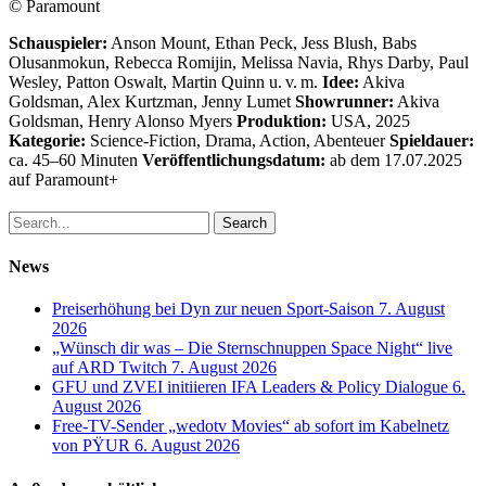
© Paramount
Schauspieler:
Anson Mount, Ethan Peck, Jess Blush, Babs
Olusanmokun, Rebecca Romijin, Melissa Navia, Rhys Darby, Paul
Wesley, Patton Oswalt, Martin Quinn u. v. m.
Idee:
Akiva
Goldsman, Alex Kurtzman, Jenny Lumet
Showrunner:
Akiva
Goldsman, Henry Alonso Myers
Produktion:
USA, 2025
Kategorie:
Science-Fiction, Drama, Action, Abenteuer
Spieldauer:
ca. 45–60 Minuten
Veröffentlichungsdatum:
ab dem 17.07.2025
auf Paramount+
Search
News
Preiserhöhung bei Dyn zur neuen Sport-Saison
7. August
2026
„Wünsch dir was – Die Sternschnuppen Space Night“ live
auf ARD Twitch
7. August 2026
GFU und ZVEI initiieren IFA Leaders & Policy Dialogue
6.
August 2026
Free-TV-Sender „wedotv Movies“ ab sofort im Kabelnetz
von PŸUR
6. August 2026