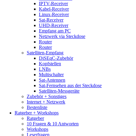
IPTV-Receiver
Kabel-Receiver
Linux-Receiver
Sat-Receiver
UHD-Receiver
Empfang am PC
Netzwerk via Steckdose
Router
Router
Satelliten-Empfang
DiSEqC-Zubehör
Kopfstellen
LNBs
Multischalter
Sat-Antennen
Sat-Fernsehen aus der Steckdose
Satelliten-Messgeräte
Zubehör + Sonstiges
Internet + Netzwerk
Bestenliste
Ratgeber + Workshops
Ratgeber
10 Fragen & 10 Antworten
Workshops
Leserfragen