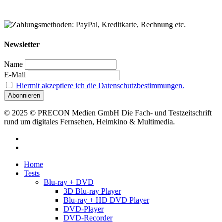
Newsletter
Name
E-Mail
Hiermit akzeptiere ich die Datenschutzbestimmungen.
© 2025 © PRECON Medien GmbH Die Fach- und Testzeitschrift
rund um digitales Fernsehen, Heimkino & Multimedia.
facebook
RSS
Close
Home
Menu
Tests
Blu-ray + DVD
3D Blu-ray Player
Blu-ray + HD DVD Player
DVD-Player
DVD-Recorder