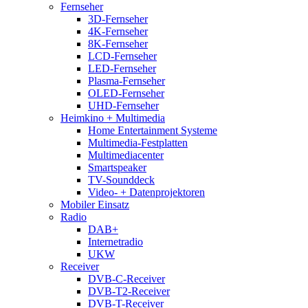
Fernseher
3D-Fernseher
4K-Fernseher
8K-Fernseher
LCD-Fernseher
LED-Fernseher
Plasma-Fernseher
OLED-Fernseher
UHD-Fernseher
Heimkino + Multimedia
Home Entertainment Systeme
Multimedia-Festplatten
Multimediacenter
Smartspeaker
TV-Sounddeck
Video- + Datenprojektoren
Mobiler Einsatz
Radio
DAB+
Internetradio
UKW
Receiver
DVB-C-Receiver
DVB-T2-Receiver
DVB-T-Receiver