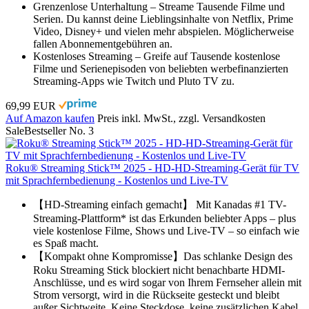
Grenzenlose Unterhaltung – Streame Tausende Filme und
Serien. Du kannst deine Lieblingsinhalte von Netflix, Prime
Video, Disney+ und vielen mehr abspielen. Möglicherweise
fallen Abonnementgebühren an.
Kostenloses Streaming – Greife auf Tausende kostenlose
Filme und Serienepisoden von beliebten werbefinanzierten
Streaming-Apps wie Twitch und Pluto TV zu.
69,99 EUR
Auf Amazon kaufen
Preis inkl. MwSt., zzgl. Versandkosten
Sale
Bestseller No. 3
Roku® Streaming Stick™ 2025 - HD-HD-Streaming-Gerät für TV
mit Sprachfernbedienung - Kostenlos und Live-TV
【HD-Streaming einfach gemacht】 Mit Kanadas #1 TV-
Streaming-Plattform* ist das Erkunden beliebter Apps – plus
viele kostenlose Filme, Shows und Live-TV – so einfach wie
es Spaß macht.
【Kompakt ohne Kompromisse】Das schlanke Design des
Roku Streaming Stick blockiert nicht benachbarte HDMI-
Anschlüsse, und es wird sogar von Ihrem Fernseher allein mit
Strom versorgt, wird in die Rückseite gesteckt und bleibt
außer Sichtweite. Keine Steckdose, keine zusätzlichen Kabel,