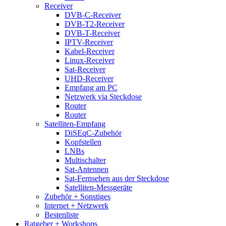
Receiver
DVB-C-Receiver
DVB-T2-Receiver
DVB-T-Receiver
IPTV-Receiver
Kabel-Receiver
Linux-Receiver
Sat-Receiver
UHD-Receiver
Empfang am PC
Netzwerk via Steckdose
Router
Router
Satelliten-Empfang
DiSEqC-Zubehör
Kopfstellen
LNBs
Multischalter
Sat-Antennen
Sat-Fernsehen aus der Steckdose
Satelliten-Messgeräte
Zubehör + Sonstiges
Internet + Netzwerk
Bestenliste
Ratgeber + Workshops