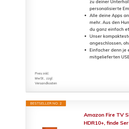
zu deiner Unterhal
personalisierte Em
Alle deine Apps an
mehr. Aus den Hun
du ganz einfach 
Unser kompakteste
angeschlossen, oh
Einfacher denn je
mitgelieferten USB
Preis inkl.
MwSt., zzgl.
Versandkosten
BESTSELLER NO. 2
Amazon Fire TV St
HDR10+, finde Seri