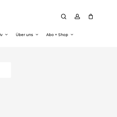
search
account
iv
Über uns
Abo + Shop