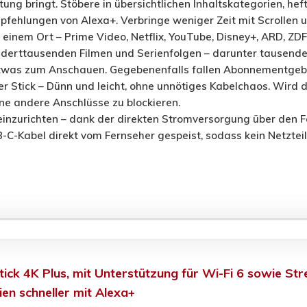
tung bringt. Stöbere in übersichtlichen Inhaltskategorien, he
pfehlungen von Alexa+. Verbringe weniger Zeit mit Scrollen 
 einem Ort – Prime Video, Netflix, YouTube, Disney+, ARD, Z
derttausenden Filmen und Serienfolgen – darunter tausende k
etwas zum Anschauen. Gegebenenfalls fallen Abonnementgeb
r Stick – Dünn und leicht, ohne unnötiges Kabelchaos. Wird 
ne andere Anschlüsse zu blockieren.
 einzurichten – dank der direkten Stromversorgung über den 
-C-Kabel direkt vom Fernseher gespeist, sodass kein Netzteil e
ick 4K Plus, mit Unterstützung für Wi-Fi 6 sowie St
en schneller mit Alexa+