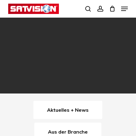
Skip
Menu
search
account
to
Close
main
Menu
content
Aktuelles + News
Aus der Branche