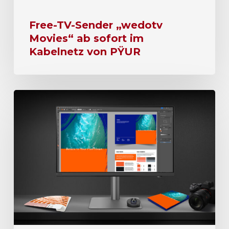
Free-TV-Sender „wedotv
Movies“ ab sofort im
Kabelnetz von PŸUR