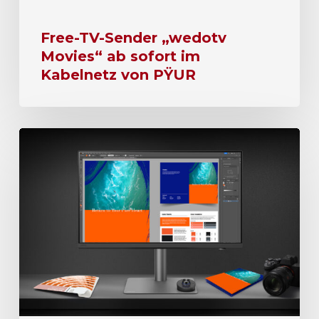
Free-TV-Sender „wedotv
Movies“ ab sofort im
Kabelnetz von PŸUR