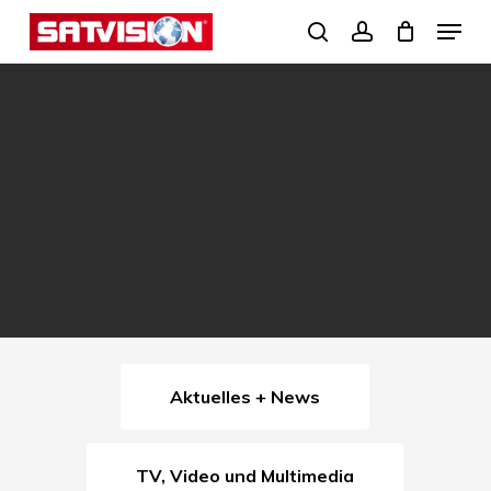
Skip
Menu
search
account
to
Close
main
Menu
content
Aktuelles + News
TV, Video und Multimedia