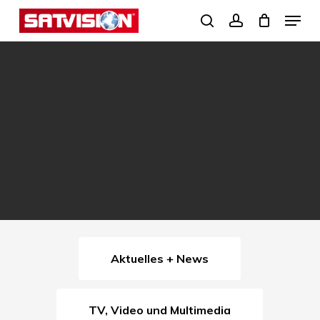
Skip
Menu
search
account
to
Close
main
Menu
content
Aktuelles + News
TV, Video und Multimedia