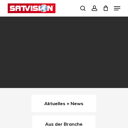
Skip
Menu
search
account
to
Close
main
Menu
content
Aktuelles + News
Aus der Branche