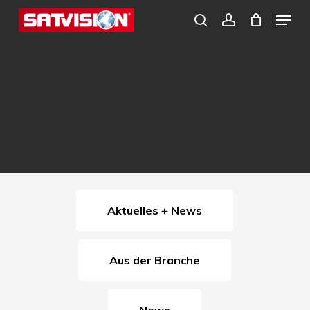
Skip
Menu
search
account
to
Close
main
Menu
content
Aktuelles + News
Aus der Branche
News