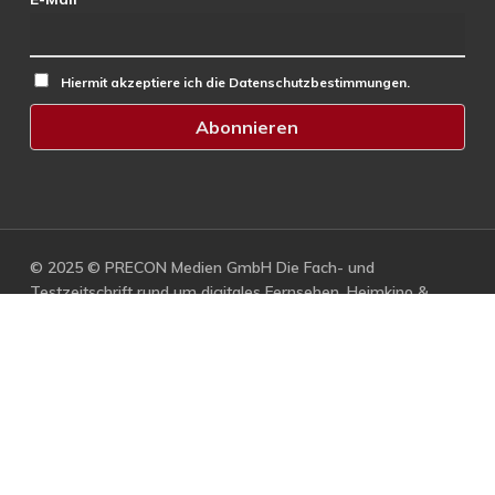
Hiermit akzeptiere ich die Datenschutzbestimmungen.
© 2025 © PRECON Medien GmbH Die Fach- und
Testzeitschrift rund um digitales Fernsehen, Heimkino &
Multimedia.
facebook
RSS