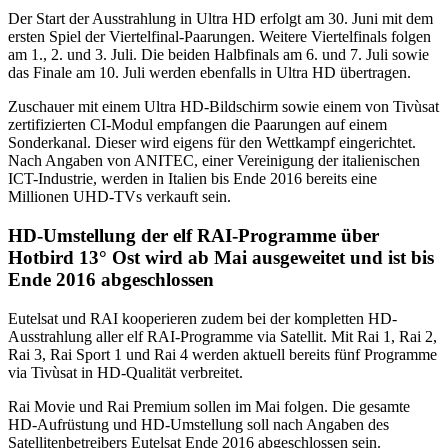
Der Start der Ausstrahlung in Ultra HD erfolgt am 30. Juni mit dem
ersten Spiel der Viertelfinal-Paarungen. Weitere Viertelfinals folgen
am 1., 2. und 3. Juli. Die beiden Halbfinals am 6. und 7. Juli sowie
das Finale am 10. Juli werden ebenfalls in Ultra HD übertragen.
Zuschauer mit einem Ultra HD-Bildschirm sowie einem von Tivùsat
zertifizierten CI-Modul empfangen die Paarungen auf einem
Sonderkanal. Dieser wird eigens für den Wettkampf eingerichtet.
Nach Angaben von ANITEC, einer Vereinigung der italienischen
ICT-Industrie, werden in Italien bis Ende 2016 bereits eine
Millionen UHD-TVs verkauft sein.
HD-Umstellung der elf RAI-Programme über
Hotbird 13° Ost wird ab Mai ausgeweitet und ist bis
Ende 2016 abgeschlossen
Eutelsat und RAI kooperieren zudem bei der kompletten HD-
Ausstrahlung aller elf RAI-Programme via Satellit. Mit Rai 1, Rai 2,
Rai 3, Rai Sport 1 und Rai 4 werden aktuell bereits fünf Programme
via Tivùsat in HD-Qualität verbreitet.
Rai Movie und Rai Premium sollen im Mai folgen. Die gesamte
HD-Aufrüstung und HD-Umstellung soll nach Angaben des
Satellitenbetreibers Eutelsat Ende 2016 abgeschlossen sein.