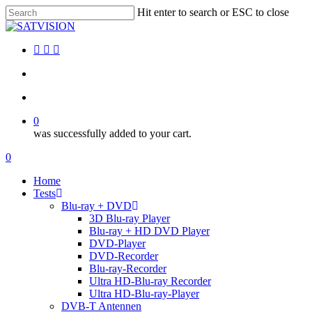
Skip
Hit enter to search or ESC to close
to
Close
main
Search
content
facebook
RSS
email
search
account
0
was successfully added to your cart.
Menu
search
account
0
Menu
Home
Tests
Blu-ray + DVD
3D Blu-ray Player
Blu-ray + HD DVD Player
DVD-Player
DVD-Recorder
Blu-ray-Recorder
Ultra HD-Blu-ray Recorder
Ultra HD-Blu-ray-Player
DVB-T Antennen