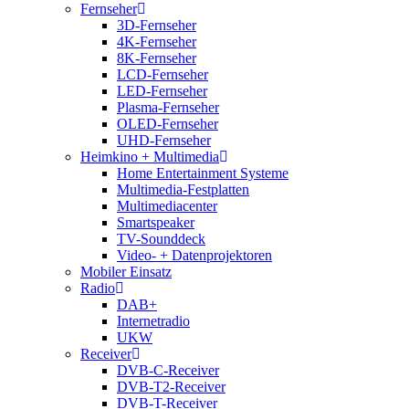
Fernseher
3D-Fernseher
4K-Fernseher
8K-Fernseher
LCD-Fernseher
LED-Fernseher
Plasma-Fernseher
OLED-Fernseher
UHD-Fernseher
Heimkino + Multimedia
Home Entertainment Systeme
Multimedia-Festplatten
Multimediacenter
Smartspeaker
TV-Sounddeck
Video- + Datenprojektoren
Mobiler Einsatz
Radio
DAB+
Internetradio
UKW
Receiver
DVB-C-Receiver
DVB-T2-Receiver
DVB-T-Receiver