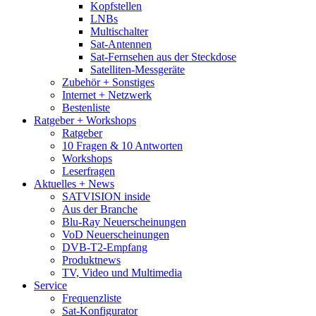
Kopfstellen
LNBs
Multischalter
Sat-Antennen
Sat-Fernsehen aus der Steckdose
Satelliten-Messgeräte
Zubehör + Sonstiges
Internet + Netzwerk
Bestenliste
Ratgeber + Workshops
Ratgeber
10 Fragen & 10 Antworten
Workshops
Leserfragen
Aktuelles + News
SATVISION inside
Aus der Branche
Blu-Ray Neuerscheinungen
VoD Neuerscheinungen
DVB-T2-Empfang
Produktnews
TV, Video und Multimedia
Service
Frequenzliste
Sat-Konfigurator