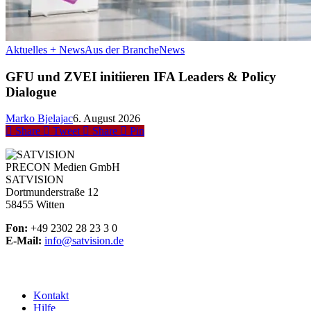
Aktuelles + News
Aus der Branche
News
GFU und ZVEI initiieren IFA Leaders & Policy
Dialogue
Marko Bjelajac
6. August 2026
Share
Tweet
Share
Pin
PRECON Medien GmbH
SATVISION
Dortmunderstraße 12
58455 Witten
Fon:
+49 2302 28 23 3 0
E-Mail:
info@satvision.de
Kontakt
Hilfe