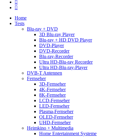
facebook
RSS
Close
Home
Menu
Tests
Blu-ray + DVD
3D Blu-ray Player
Blu-ray + HD DVD Player
DVD-Player
DVD-Recorder
Blu-ray-Recorder
Ultra HD-Blu-ray Recorder
Ultra HD-Blu-ray-Player
DVB-T Antennen
Fernseher
3D-Fernseher
4K-Fernseher
8K-Fernseher
LCD-Fernseher
LED-Fernseher
Plasma-Fernseher
OLED-Fernseher
UHD-Fernseher
Heimkino + Multimedia
Home Entertainment Systeme