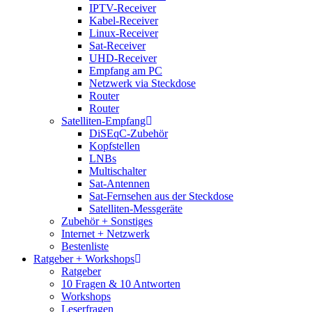
IPTV-Receiver
Kabel-Receiver
Linux-Receiver
Sat-Receiver
UHD-Receiver
Empfang am PC
Netzwerk via Steckdose
Router
Router
Satelliten-Empfang
DiSEqC-Zubehör
Kopfstellen
LNBs
Multischalter
Sat-Antennen
Sat-Fernsehen aus der Steckdose
Satelliten-Messgeräte
Zubehör + Sonstiges
Internet + Netzwerk
Bestenliste
Ratgeber + Workshops
Ratgeber
10 Fragen & 10 Antworten
Workshops
Leserfragen