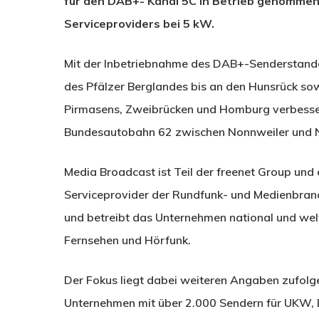
für den DAB+- Kanal 5C in Betrieb genommen.
Serviceproviders bei 5 kW.
Mit der Inbetriebnahme des DAB+-Senderstandor
des Pfälzer Berglandes bis an den Hunsrück so
Pirmasens, Zweibrücken und Homburg verbesse
Bundesautobahn 62 zwischen Nonnweiler und N
Media Broadcast ist Teil der freenet Group un
Serviceprovider der Rundfunk- und Medienbranch
und betreibt das Unternehmen national und wel
Fernsehen und Hörfunk.
Der Fokus liegt dabei weiteren Angaben zufolge
Unternehmen mit über 2.000 Sendern für UKW, 