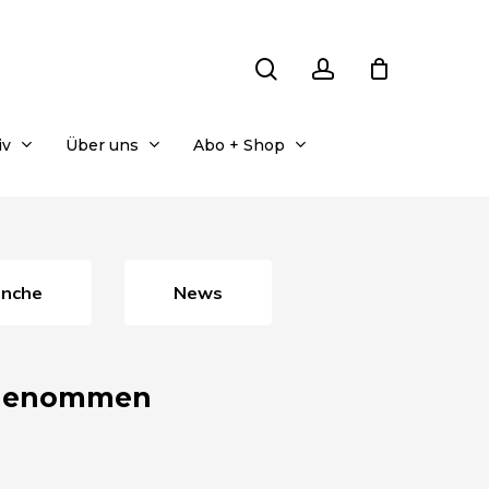
search
account
iv
Über uns
Abo + Shop
anche
News
b genommen