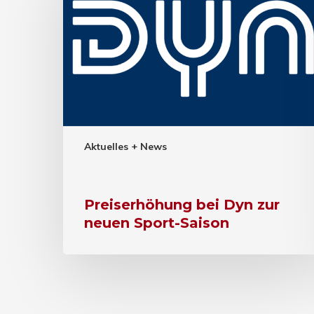
Aktuelles + News
Preiserhöhung bei Dyn zur
neuen Sport-Saison