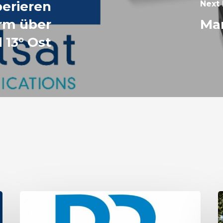
perieren
Next 
orm über
Ma
 13° Ost