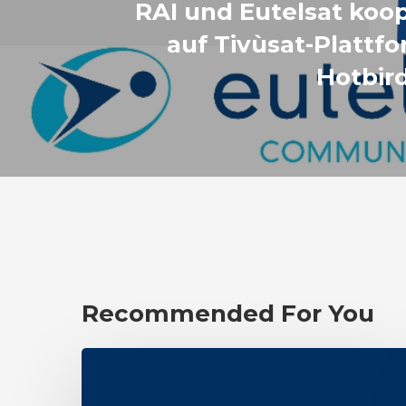
RAI und Eutelsat koo
auf Tivùsat-Plattf
Hotbird
Recommended For You