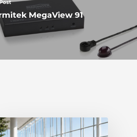
Post
rmitek MegaView 91