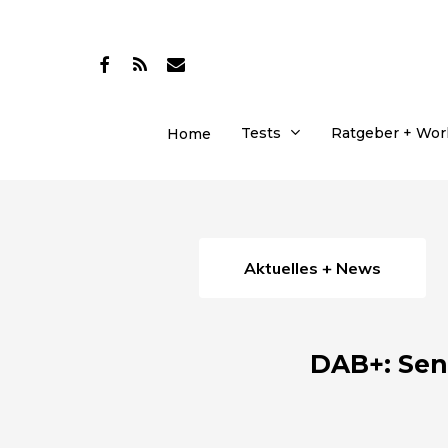
Skip
to
facebook
RSS
email
main
content
Tests
Ratgeber + Wo
Home
Aktuelles + News
DAB+: Sen