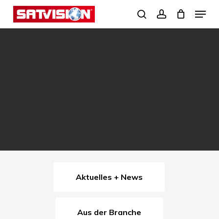
Skip
Menu
search
account
to
Close
main
Menu
content
Aktuelles + News
Aus der Branche